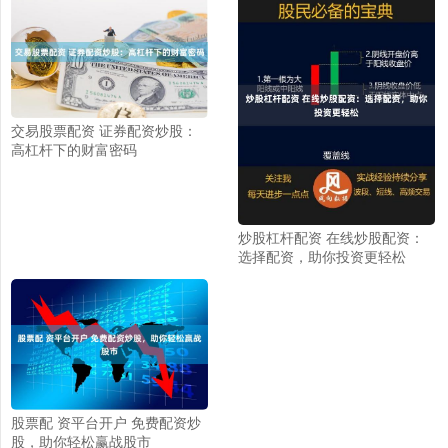
交易股票配资 证券配资炒股：
高杠杆下的财富密码
炒股杠杆配资 在线炒股配资：
选择配资，助你投资更轻松
股票配 资平台开户 免费配资炒
股，助你轻松赢战股市