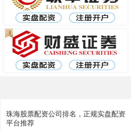
珠海股票配资公司排名，正规实盘配资
平台推荐