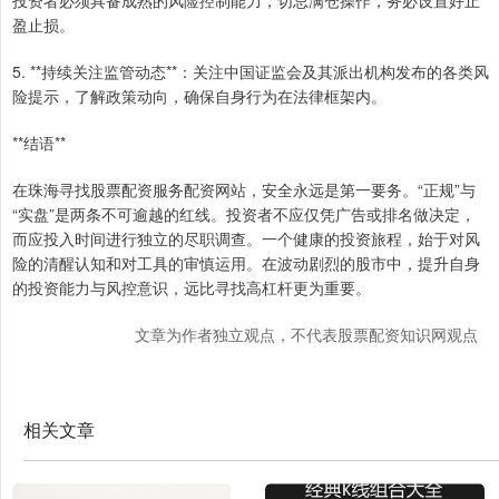
投资者必须具备成熟的风险控制能力，切忌满仓操作，务必设置好止
盈止损。
5. **持续关注监管动态**：关注中国证监会及其派出机构发布的各类风
险提示，了解政策动向，确保自身行为在法律框架内。
**结语**
在珠海寻找股票配资服务配资网站，安全永远是第一要务。“正规”与
“实盘”是两条不可逾越的红线。投资者不应仅凭广告或排名做决定，
而应投入时间进行独立的尽职调查。一个健康的投资旅程，始于对风
险的清醒认知和对工具的审慎运用。在波动剧烈的股市中，提升自身
的投资能力与风控意识，远比寻找高杠杆更为重要。
文章为作者独立观点，不代表股票配资知识网观点
相关文章