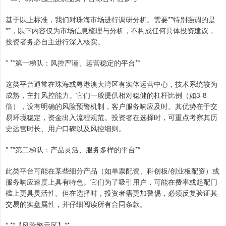
基于以上标准，我们对珠海市场进行调研分析。需要**特别强调的是
**，以下内容仅为市场信息梳理与分析，不构成任何具体投资建议，
投资者务必自主进行深入核实。
* **第一梯队：风控严谨、运营稳定的平台**
这类平台通常在珠海或粤港澳大湾区有实体运营中心，技术系统较为
成熟，主打风控能力。它们一般提供相对稳健的杠杆比例（如3-8
倍），设有明确的风险预警机制，客户服务响应及时。其优势在于交
易环境稳定，资金出入流程规范。投资者在选择时，可重点考察其历
史运营时长、用户口碑以及风控细则。
* **第二梯队：产品灵活、服务多样的平台**
此类平台可能在某些细分产品（如单票配资、科创板/创业板配资）或
服务响应速度上具有特色。它们为了吸引用户，可能在费率或起配门
槛上更具灵活性。但在选择时，投资者需更加警惕，必须反复验证其
交易的实盘属性，并仔细阅读所有合同条款。
* **【风险警示区】**