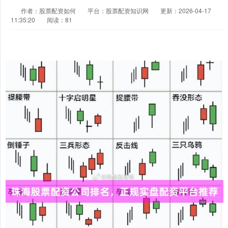
作者：股票配资如何
平台：股票配资知识网
更新：2026-04-17
11:35:20
阅读：81