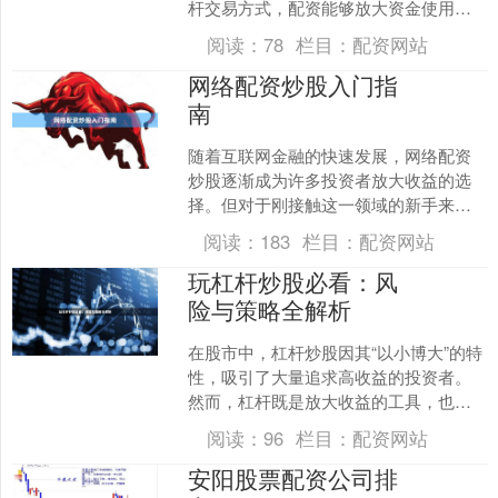
杆交易方式，配资能够放大资金使用效
率，但也伴随着相应的风险。因此，选
阅读：
78
栏目：
配资网站
择合规、可靠的配资平台，....
网络配资炒股入门指
南
随着互联网金融的快速发展，网络配资
炒股逐渐成为许多投资者放大收益的选
择。但对于刚接触这一领域的新手来
说，如何在合法合规的前提下安全操
阅读：
183
栏目：
配资网站
作，是必须掌握的第一课。本文....
玩杠杆炒股必看：风
险与策略全解析
在股市中，杠杆炒股因其“以小博大”的特
性，吸引了大量追求高收益的投资者。
然而，杠杆既是放大收益的工具，也是
加速亏损的催化剂。对于想尝试杠杆炒
阅读：
96
栏目：
配资网站
股的投资者来说，理解....
安阳股票配资公司排