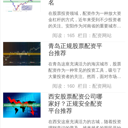
名
在股票投资领域，配资作为一种放大资
金杠杆的方式，近年来受到不少投资者
的关注。安阳作为河南省的重要城市股
票配资知识网，也有不少投资者希望通
阅读：
165
栏目：
配资网站
过配资来提升收益。然而，....
青岛正规股票配资平
台推荐
在青岛这座充满活力的海滨城市，股票
配资作为一种常见的投资工具，吸引了
大量投资者的关注。然而，面对市场上
众多的配资平台，如何选择一家正规、
阅读：
160
栏目：
配资网站
安全、透明的平台，成为投....
西安股票配资公司哪
家好？正规安全配资
平台推荐
在西安这座充满活力的古城，随着投资
理财意识的普及，越来越多的股民开始