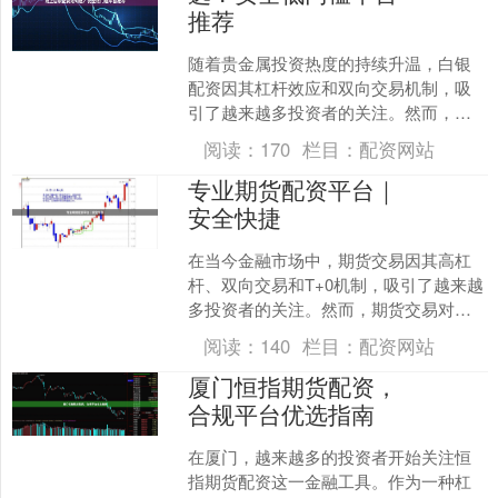
推荐
随着贵金属投资热度的持续升温，白银
配资因其杠杆效应和双向交易机制，吸
引了越来越多投资者的关注。然而，面
对市场上众多的线上配资平台，如何选
阅读：
170
栏目：
配资网站
择一家既安全又低门槛的机....
专业期货配资平台｜
安全快捷
在当今金融市场中，期货交易因其高杠
杆、双向交易和T+0机制，吸引了越来越
多投资者的关注。然而，期货交易对资
金门槛和专业能力的要求较高，许多投
阅读：
140
栏目：
配资网站
资者希望通过配资的方....
厦门恒指期货配资，
合规平台优选指南
在厦门，越来越多的投资者开始关注恒
指期货配资这一金融工具。作为一种杠