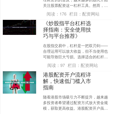
关注股票配资这一杠杆工具。然而，面
对市场上琳琅满目的配资公司，许多投
阅读：
176
栏目：
配资网站
资者不禁困惑：**西安股....
《炒股指平台杠杆选
择指南：安全使用技
巧与平台推荐》
在股指交易中，杠杆是一把双刃剑——
合理运用可以放大收益，但不当使用也
可能导致巨大亏损。选择适合的杠杆比
例并掌握安全使用技巧，是每位交易者
阅读：
97
栏目：
配资网站
必须掌握的基本功。本文将....
港股配资开户流程详
解，快速低门槛入市
指南
随着港股市场吸引力不断提升，越来越
多投资者希望通过配资方式放大资金规
模，获取更高收益。港股配资开户虽然
听起来复杂炒股开户，但只要掌握正确