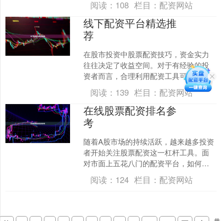
阅读：
108
栏目：
配资网站
流程，完全可以实现快速低....
线下配资平台精选推
荐
在股市投资中股票配资技巧，资金实力
往往决定了收益空间。对于有经验的投
资者而言，合理利用配资工具可以放大
收益、灵活操作。然而，面对市场上众
阅读：
139
栏目：
配资网站
多的配资平台，如何选择一....
在线股票配资排名参
考
随着A股市场的持续活跃，越来越多投资
者开始关注股票配资这一杠杆工具。面
对市面上五花八门的配资平台，如何通
过在线股票配资排名找到安全可靠的选
阅读：
124
栏目：
配资网站
择？本文为您梳理关键参....