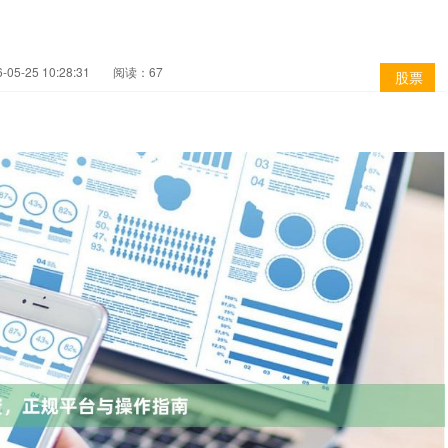
05-25 10:28:31
阅读：67
股票