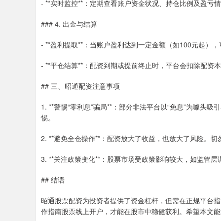
- **实时监控**：定期查看账户资金状况、持仓比例及盈
### 4. 出金与结算
- **盈利提取**：当账户盈利达到一定金额（如100元起
- **平仓结算**：配资到期或提前终止时，平台会扣除配
## 三、昭通配资注意事项
1. **警惕“零利息”骗局**：部分非法平台以“免息”为
惕。
2. **避免全仓操作**：配资放大了收益，也放大了风险
3. **关注政策变化**：股票市场受政策影响较大，如监
## 结语
昭通股票配资为投资者提供了资金杠杆，但需在正规平台指
作指南股票线上开户，才能在股市中稳健获利。希望本文能