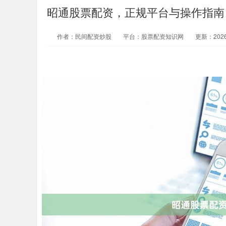
昭通股票配资，正规平台与操作指南
作者：民间配资炒股
平台：股票配资知识网
更新：2026-