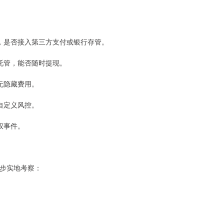
资质，是否接入第三方支付或银行存管。
方托管，能否随时提现。
有无隐藏费用。
持自定义风控。
维权事件。
步实地考察：