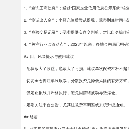
1. **查询工商信息**：通过“国家企业信用信息公示系统
2. **测试出入金**：小额充值后尝试提现，观察到账时间
3. **查验交易记录**：要求提供实盘交割单，对比自身操
4. **关注行业监管动态**：2023年以来，多地金融局
## 四、风险提示与使用建议
- 配资放大了收益，也放大了亏损。建议单次配资杠杆不超
- 切勿全仓押注单只股票，分散投资是降低风险的有效方式
- 设定止损线并严格执行，避免因情绪波动导致爆仓。
- 定期关注平台公告，尤其注意费率调整或系统升级通知。
## 结语
以上“正规股票配资公司十大排名榜单”旨在为投资者提供初