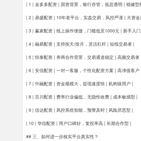
| 1 | 金多多配资 | 国资背景，银行存管，低息透明 | 稳健型
| 2 | 鼎盛配资 | 10年老平台，实盘交易，风控严谨 | 大资金
| 3 | 赢家配资 | 线上操作便捷，门槛低至1000元 | 新手入门 
| 4 | 融易配资 | 支持按天/按月，灵活杠杆 | 短线交易者 |
| 5 | 恒泰配资 | 券商合作背景，交易通道稳定 | 高频交易者 
| 6 | 安信配资 | 一对一客服，个性化配资方案 | 高净值客户 
| 7 | 中融配资 | 资金规模大，提现速度快 | 机构级用户 |
| 8 | 百川配资 | 费率行业偏低，无隐性收费 | 成本敏感型 |
| 9 | 信达配资 | 风控系统智能，预警及时 | 风险厌恶型 |
| 10 | 华信配资 | 用户口碑好，复投率高 | 长期合作型 |
## 三、如何进一步核实平台真实性？