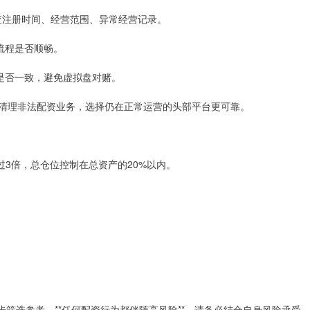
”核查注册时间、经营范围、异常经营记录。
与流程是否顺畅。
作是否一致，避免虚拟盘对赌。
已明确清理非法配资业务，选择仍在正常运营的头部平台更可靠。
过3倍，总仓位控制在总资产的20%以内。
。
步筛选参考。**任何配资行为都伴随高风险**，请务必结合自身风险承受