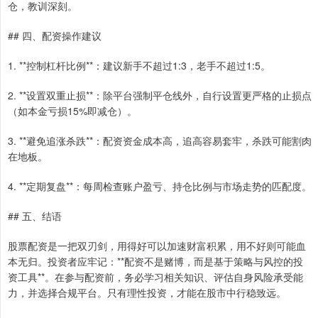
仓，教训深刻。
## 四、配资操作建议
1. **控制杠杆比例**：建议新手不超过1:3，老手不超过1:5。
2. **设置双重止损**：除平台强制平仓线外，自行设置更严格的止损点
（如本金亏损15%即减仓）。
3. **避免追涨杀跌**：配资资金成本高，追高容易套牢，杀跌可能割肉
在地板。
4. **定期复盘**：每周检查账户盈亏、持仓比例与市场走势的匹配度。
## 五、结语
股票配资是一把双刃剑，用得好可以加速财富积累，用不好则可能血
本无归。投资者应牢记：**配资不是赌博，而是基于策略与风控的投
资工具**。在参与配资前，务必学习相关知识、评估自身风险承受能
力，并选择合规平台。只有理性投资，才能在股市中行稳致远。