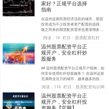
家好？正规平台选择
指南
在温州这座民营经济活跃的城市，期货
投资成为不少投资者资产配置的选择。
随之而来的期货配资需求也逐渐增多股
票配资杠杆，面对市场上琳琅满目的配
阅读：
74
栏目：
股票配资杠杆
资服务，投资者最关心的问....
温州股票配资平台正
规开户，安全杠杆炒
股服务
## 温州股票配资平台正规开户指南：如
何安全使用杠杆炒股服务？ 在温州这座
充满商业活力的城市，越来越多的投资
者开始关注股票配资这一金融工具。随
阅读：
118
栏目：
股票配资知识网
着股市波动带来的机....
温州股票配资平台正
规开户，安全杠杆投
资服务【官网】